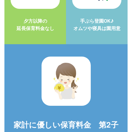
夕方以降の
手ぶら登園OK♪
延長保育料金なし
オムツや寝具は園用意
家計に優しい保育料金 第2子